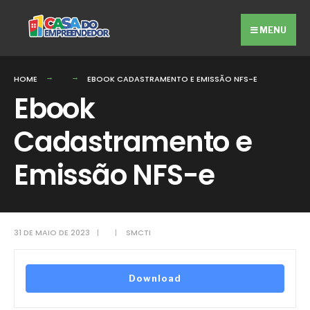
Search
Skip
for:
to
MENU
content
HOME
EBOOK CADASTRAMENTO E EMISSÃO NFS-E
Ebook
Cadastramento e
Emissão NFS-e
31 DE MAIO DE 2023
|
|
SMCTI
Download